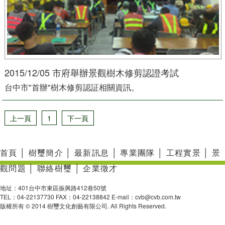
2015/12/05 市府舉辦景觀樹木修剪認證考試
台中市"首辦"樹木修剪認証相關資訊。
上一頁
1
下一頁
首頁
│
樹璽簡介
│
最新訊息
│
專業團隊
│
工程實景
│
景
觀問題
│
聯絡樹璽
│
企業徵才
地址：401台中市東區振興路412巷50號
TEL：04-22137730 FAX：04-22138842 E-mail：cvb@cvb.com.tw
版權所有 © 2014 樹璽文化創藝有限公司. All Rights Reserved.