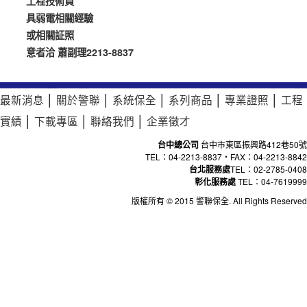
工程技術員
具弱電相關經驗
或相關証照
意者洽 蕭副理2213-8837
最新消息
│
關於警聯
│
系統保全
│
系列商品
│
專業證照
│
工程
實績
│
下載專區
│
聯絡我們
│
企業徵才
台中總公司
台中市東區振興路412巷50號
TEL：04-2213-8837‧FAX：04-2213-8842
台北服務處
TEL：02-2785-0408
彰化服務處
TEL：04-7619999
版權所有 © 2015 警聯保全. All Rights Reserved