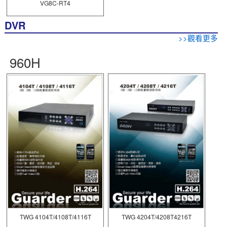
VG8C-RT4
DVR
>>觀看更多
960H
TWG 4104T/4108T/4116T
TWG 4204T/4208T4216T